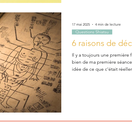
chimiothérapie) participe ég
efficacité dans le soulageme
17 mai 2025
4 min de lecture
Questions Shiatsu
6 raisons de déc
Il y a toujours une première 
bien de ma première séance d
idée de ce que c'était réelle
reste un mystère et que vou
cet article est là pour vous 
“détente”, le shiatsu est un
structurée, qui s’appuie sur
travail précis du toucher. Il 
pour les personnes