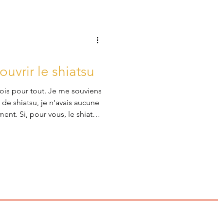
alement à sa notoriété. Son
nt de la douleur
ouvrir le shiatsu
fois pour tout. Je me souviens
e shiatsu, je n’avais aucune
ment. Si, pour vous, le shiatsu
s vous posez des questions,
guider. Bien loin d’une simple
e pratique manuelle
 des pressions profondes et un
est particulièrement pertinent