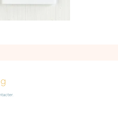
og
tacter.