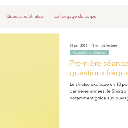
Questions Shiatsu
Le langage du corps
28 juil. 2025
5 min de lecture
Questions Shiatsu
Première séance 
questions fréqu
Le shiatsu expliqué en 10 poi
dernières années, le Shiatsu
notamment grâce aux ouvra
contribuant ainsi à une meil
pratique auprès du grand pu
dans les services hospitaliers,
les unités Alzheimer et en on