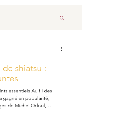
de shiatsu :
entes
nts essentiels Au fil des
 a gagné en popularité,
ges de Michel Odoul,
leure connaissance de cette
blic. Sa présence croissante
 tels que les soins palliatifs,
cologie (ex. salle de