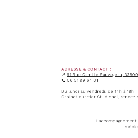
ADRESSE & CONTACT :
​📍
91 Rue Camille Sauvageau, 3380
📞 06 51 99 64 01
Du lundi au vendredi, de 14h à 19h
Cabinet quartier St. Michel, rendez-
L’accompagnement p
médica