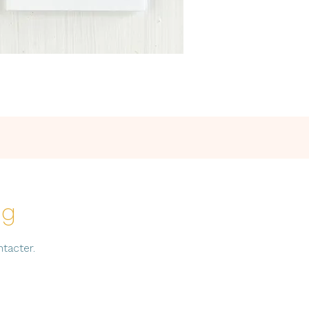
og
tacter.